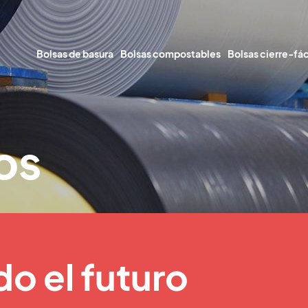
Bolsas de basura
Bolsas compostables
Bolsas cierre-fác
os
o el futuro