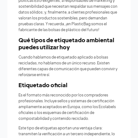
políticas ESG exigentes; a responsables de marketing y
sostenibilidad que necesitan respaldar sus mensajes con
datos sólidos; y, finalmente, a clientes profesionales que
valoran los productos sostenibles, pero demandan
pruebas claras. Y recuerda, ¡en PlasticBag somos el
fabricante de las bolsas de plástico del futuro!
Qué tipos de etiquetado ambiental
puedes utilizar hoy
Cuando hablamos de etiquetado aplicado a bolsas
recicladas, no hablamos de un único recurso. Existen
diferentes capas de comunicación que pueden convivir y
reforzarse entre sí.
Etiquetado oficial
Es el formato más reconocido por los compradores
profesionales. Incluye sellos y sistemas de certificación
ampliamente aceptados en Europa, como los Ecolabels
oficiales o los esquemas de certificación de
compostabilidad y contenido reciclado.
Este tipo de etiquetas aportan una ventaja clara:
transmiten la verificación a un tercero independiente, lo