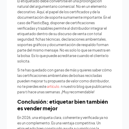
El etiquetado debe convertirse en una prolongación
natural del argumentario comercial. No en un elemento
decorativo. Aquí, el papel de los certificados y de la
documentación de soporte sumamente importante. En el
caso de PlasticBag, disponer de certificaciones
verificadas y trazables permite al distribuidor integrar el
etiquetado dentro de su discurso de venta con total
seguridad: fichas técnicas, declaraciones ambientales,
soportes gráficos y documentación de respaldo forman
parte del mismo mensaje. No es solo lo que se muestra en
la bolsa. Es lo que puede acreditarse cuando el cliente lo
solicita.
Si te has quedado con ganas de más y quieres saber cómo
las certificaciones ambientales de bolsas recicladas
pueden mejorar tu propuesta de valor como distribuidor,
no te pierdes este
artículo
. n nuestro blog que publicamos
para ti hace unas semanas. ¡Muy recomendable!
Conclusión: etiquetar bien también
es vender mejor
En 2026, una etiqueta clara, coherente y verificada ya no
es un complemento. Es una ventaja competitiva. Un
etiquetado bien construido ayuda a cumplir con la