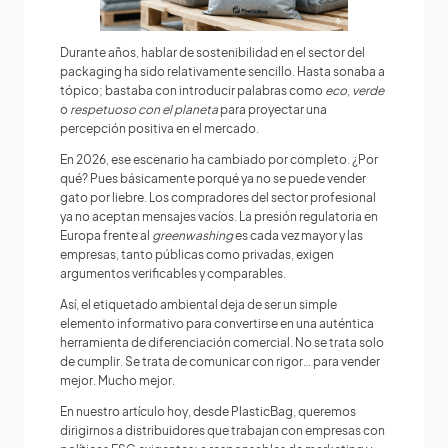
Durante años, hablar de sostenibilidad en el sector del
packaging ha sido relativamente sencillo. Hasta sonaba a
tópico; bastaba con introducir palabras como
eco
,
verde
o
respetuoso con el planeta
para proyectar una
percepción positiva en el mercado.
En 2026, ese escenario ha cambiado por completo. ¿Por
qué? Pues básicamente porqué ya no se puede vender
gato por liebre. Los compradores del sector profesional
ya no aceptan mensajes vacíos. La presión regulatoria en
Europa frente al
greenwashing
es cada vez mayor y las
empresas, tanto públicas como privadas, exigen
argumentos verificables y comparables.
Así, el etiquetado ambiental deja de ser un simple
elemento informativo para convertirse en una auténtica
herramienta de diferenciación comercial. No se trata solo
de cumplir. Se trata de comunicar con rigor… para vender
mejor. Mucho mejor.
En nuestro artículo hoy, desde PlasticBag, queremos
dirigirnos a distribuidores que trabajan con empresas con