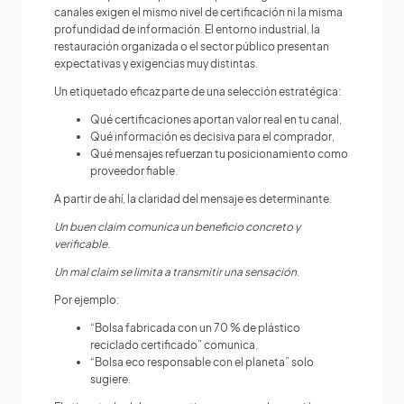
canales exigen el mismo nivel de certificación ni la misma
profundidad de información. El entorno industrial, la
restauración organizada o el sector público presentan
expectativas y exigencias muy distintas.
Un etiquetado eficaz parte de una selección estratégica:
Qué certificaciones aportan valor real en tu canal,
Qué información es decisiva para el comprador,
Qué mensajes refuerzan tu posicionamiento como
proveedor fiable.
A partir de ahí, la claridad del mensaje es determinante.
Un buen claim comunica un beneficio concreto y
verificable.
Un mal claim se limita a transmitir una sensación.
Por ejemplo:
“Bolsa fabricada con un 70 % de plástico
reciclado certificado” comunica.
“Bolsa eco responsable con el planeta” solo
sugiere.