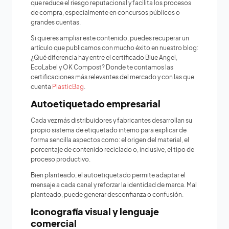
que reduce el riesgo reputacional y facilita los procesos
de compra, especialmente en concursos públicos o
grandes cuentas.
Si quieres ampliar este contenido, puedes recuperar un
artículo que publicamos con mucho éxito en nuestro blog:
¿Qué diferencia hay entre el certificado Blue Angel,
EcoLabel y OK Compost? Donde te contamos las
certificaciones más relevantes del mercado y con las que
cuenta
PlasticBag
.
Autoetiquetado empresarial
Cada vez más distribuidores y fabricantes desarrollan su
propio sistema de etiquetado interno para explicar de
forma sencilla aspectos como: el origen del material, el
porcentaje de contenido reciclado o, inclusive, el tipo de
proceso productivo.
Bien planteado, el autoetiquetado permite adaptar el
mensaje a cada canal y reforzar la identidad de marca. Mal
planteado, puede generar desconfianza o confusión.
Iconografía visual y lenguaje
comercial