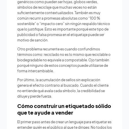
genéricos como pueden ser hojas, globos verdes,
símbolos de reciclaje que muchas veces no están
suficientemente contextualizados. También es muy
común recurrir a promesas absolutas como “100 %
sostenible” o “impacto cero” sin ningún respaldo técnico
que lo justifique. Esto es importante porqué este tipo de
publicidad o falsa promesa en el etiquetaje puede ser
motivo de sanción.
Otro problema recurrente es cuando confundimos
términos como: reciclado no es lo mismo que reciclable o
biodegradable no equivale a compostable. Ojo también
porqué ninguno de estos conceptos puede utilizarse de
forma intercambiable.
Por último, la acumulación de sellos sin explicación
genera el efecto contrario al buscado. Cuando el cliente
no entiende qué avala cada símbolo, la credibilidad se
diluye y pierde fuerza.
Cómo construir un etiquetado sólido
que te ayude a vender
El primer paso antes de crear un lenguaje para etiquetar es
entender quién es el público al que te diriges: No todos los