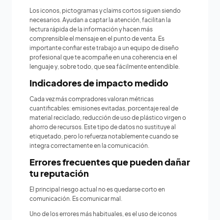
Los iconos, pictogramas y claims cortos siguen siendo
necesarios. Ayudan a captar la atención, facilitan la
lectura rápida de la información y hacen más
comprensible el mensaje en el punto de venta. Es
importante confiar este trabajo a un equipo de diseño
profesional que te acompañe en una coherencia en el
lenguaje y, sobre todo, que sea fácilmente entendible.
Indicadores de impacto medido
Cada vez más compradores valoran métricas
cuantificables: emisiones evitadas, porcentaje real de
material reciclado, reducción de uso de plástico virgen o
ahorro de recursos. Este tipo de datos no sustituye al
etiquetado, pero lo refuerza notablemente cuando se
integra correctamente en la comunicación.
Errores frecuentes que pueden dañar
tu reputación
El principal riesgo actual no es quedarse corto en
comunicación. Es comunicar mal.
Uno de los errores más habituales, es el uso de iconos