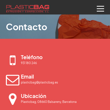
Contacto
Teléfono
931 180 246
Email
plasticbag@plasticbag.es
Ubicación
Plasticbag, 08660 Balsareny, Barcelona