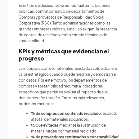
Este tipo de decisiones ya es habitual en licitaciones
públicas, contratos marco de departamentos de
Compras y proyectos de Responsabilidad Social
Corporativa (RSC). Tanto administraciones como las
grandes empresas valoran, e incluso exigen, la presencia
de contenido reciclado como criterio técnico o de
sostenibilidad.
KPIs y métricas que evidencian el
progreso
La incorporación de materiales reciclados solo adquiere
valor estratégico cuando puede medirse y demostrarse
con datos. Por este motivo, los departamentos de
compras y sostenibilidad recurren a indicadores
específicos que permiten evaluar el impacto de sus
decisiones año tras año. Entre los más relevantes,
podemos encontrar:
% de compras con contenido reciclado
respecto
al total de materiales adquiridos.
tCO₂e evitadas
mediante la sustitución de
material virgen por material reciclado.
% de proveedores certificados o con trazabilidad