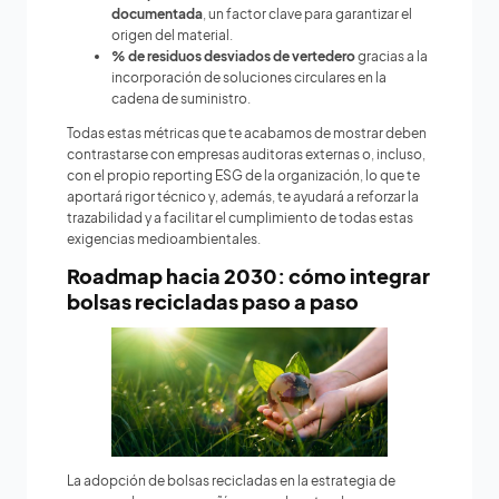
documentada
, un factor clave para garantizar el
origen del material.
% de residuos desviados de vertedero
gracias a la
incorporación de soluciones circulares en la
cadena de suministro.
Todas estas métricas que te acabamos de mostrar deben
contrastarse con empresas auditoras externas o, incluso,
con el propio reporting ESG de la organización, lo que te
aportará rigor técnico y, además, te ayudará a reforzar la
trazabilidad y a facilitar el cumplimiento de todas estas
exigencias medioambientales.
Roadmap hacia 2030: cómo integrar
bolsas recicladas paso a paso
La adopción de bolsas recicladas en la estrategia de