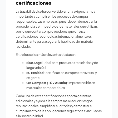
certificaciones
La trazabilidad se ha convertido en una exigencia muy
importante a cumplir en los procesos de compra
responsables. Las empresas, pues, deben demostrar la
procedencia y el impacto de los materiales que utilizan,
por lo que contar con proveedores que ofrezcan
certificaciones reconocidas internacionalmente es
determinante para asegurar la fiabilidad del material
reciclado.
Entre los sellos más relevantes destacan:
Blue Angel
: ideal para productos reciclados y de
larga vida útil.
EU Ecolabel
: certificación europea transversal y
exigente.
OK Compost (TÜV Austria)
: imprescindible en
materiales compostables.
Cada una de estas certificaciones aporta garantías
adicionales y ayuda a las empresas a reducir riesgos
reputacionales, simplificar auditorías y demostrar el
cumplimiento de las obligaciones regulatorias vinculadas
a la sostenibilidad.