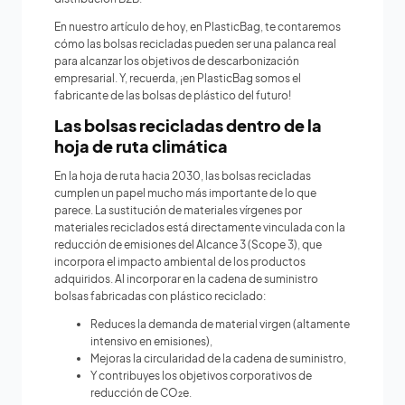
En nuestro artículo de hoy, en PlasticBag, te contaremos
cómo las bolsas recicladas pueden ser una palanca real
para alcanzar los objetivos de descarbonización
empresarial. Y, recuerda, ¡en PlasticBag somos el
fabricante de las bolsas de plástico del futuro!
Las bolsas recicladas dentro de la
hoja de ruta climática
En la hoja de ruta hacia 2030, las bolsas recicladas
cumplen un papel mucho más importante de lo que
parece. La sustitución de materiales vírgenes por
materiales reciclados está directamente vinculada con la
reducción de emisiones del Alcance 3 (Scope 3), que
incorpora el impacto ambiental de los productos
adquiridos. Al incorporar en la cadena de suministro
bolsas fabricadas con plástico reciclado:
Reduces la demanda de material virgen (altamente
intensivo en emisiones),
Mejoras la circularidad de la cadena de suministro,
Y contribuyes los objetivos corporativos de
reducción de CO₂e.