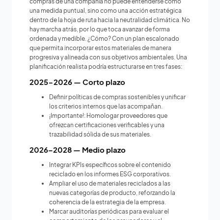
compras de una compañía no puede entenderse como
una medida puntual, sino como una acción estratégica
dentro de la hoja de ruta
hacia la neutralidad climática. No
hay marcha atrás, por lo que toca avanzar de forma
ordenada y medible. ¿Cómo? Con un plan escalonado
que permita incorporar estos materiales de manera
progresiva y alineada con sus objetivos ambientales. Una
planificación realista podría estructurarse en tres fases:
2025-2026 — Corto plazo
Definir políticas de compras sostenibles y unificar
los criterios internos que las acompañan.
¡Importante!: Homologar proveedores que
ofrezcan certificaciones verificables y una
trazabilidad sólida de sus materiales.
2026–2028 — Medio plazo
Integrar KPIs específicos sobre el contenido
reciclado en los informes ESG corporativos.
Ampliar el uso de materiales reciclados a las
nuevas categorías de producto, reforzando la
coherencia de la estrategia de la empresa.
Marcar auditorías periódicas para evaluar el