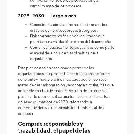
comportamiento de los proveedores y el
cumplimiento de los procesos.
2029–2030 — Largo plazo
Consolidar la circularidad mediante acuerdos
estables con proveedores estratégicos.
Elaborar auditorías finales de resultados que
permitan una validación externa del desempeño.
Comunicar públicamente los avances como parte
esencial de la hoja de ruta climática de la
organización.
Este plan de acción escalonado permite a las
organizaciones integrar las bolsas recicladas de forma
coherente y medible, alineando cada acción con sus
metas de descarbonización y economía circular. Más que
un simple cambio de material, se trata de un proceso
planificado que consolida una transición real hacia los
objetivos climáticos de 2030, reforzando la
competitividad y la responsabilidad ambiental de la
empresa.
Compras responsables y
trazabilidad: el papel de las