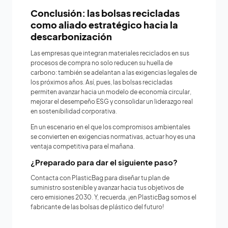
Conclusión: las bolsas recicladas
como aliado estratégico hacia la
descarbonización
Las empresas que integran materiales reciclados en sus
procesos de compra no solo reducen su huella de
carbono: también se adelantan a las exigencias legales de
los próximos años. Así, pues, las bolsas recicladas
permiten avanzar hacia un modelo de economía circular,
mejorar el desempeño ESG y consolidar un liderazgo real
en sostenibilidad corporativa.
En un escenario en el que los compromisos ambientales
se convierten en exigencias normativas, actuar hoy es una
ventaja competitiva para el mañana.
¿Preparado para dar el siguiente paso?
Contacta con PlasticBag para diseñar tu plan de
suministro sostenible y avanzar hacia tus objetivos de
cero emisiones 2030. Y, recuerda, ¡en PlasticBag somos el
fabricante de las bolsas de plástico del futuro!