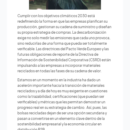
Cumplir con los objetivos climáticos 2030 está
redefiniendo la forma en que las empresas planifican su
producción, gestionan su cadena de suministro y diseñan
su propia estrategia de compras. La descarbonización
exige no solo medir las emisiones que cada uno provoca,
sino reducirlas de una forma que pueda ser totalmente
verificable. Las directrices del Pacto Verde Europeo y las
futuras obligaciones de reporte de la Directiva de
Información de Sostenibilidad Corporativa (CSRD) están
impulsando a las empresas a incorporar materiales
reciclados en todas las fases de su cadena de valor.
Estamos en un momento en la industria ha dado un
acelerón importante hacia la transición de materiales
reciclados y a día de hoy es muy exigente en cuestiones
como la trazabilidad, certificaciones (que puedan ser
verificables) y métricas que les permitan demostrar un
progreso real en su estrategia de cambio. Así, pues, las
bolsas recicladas dejan de ser una opción secundaria y
pasan a convertirse en un elemento clave dentro de la
sostenibilidad empresarial y la economía circular en
distribución B2B.