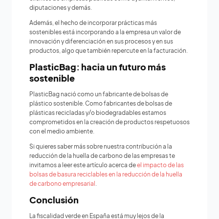
diputaciones y demás.
Además, el hecho de incorporar prácticas más
sostenibles está incorporando a la empresa un valor de
innovación y diferenciación en sus procesos y en sus
productos, algo que también repercute en la facturación.
PlasticBag: hacia un futuro más
sostenible
PlasticBag nació como un fabricante de bolsas de
plástico sostenible. Como fabricantes de bolsas de
plásticas recicladas y/o biodegradables estamos
comprometidos en la creación de productos respetuosos
con el medio ambiente.
Si quieres saber más sobre nuestra contribución a la
reducción de la huella de carbono de las empresas te
invitamos a leer este artículo acerca de
el impacto de las
bolsas de basura reciclables en la reducción de la huella
de carbono empresarial
.
Conclusión
La fiscalidad verde en España está muy lejos de la