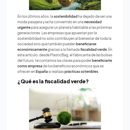
En los últimos años, la
sostenibilidad
ha dejado de ser una
moda pasajera y se ha convertido en una
necesidad
urgente
para asegurar un planeta habitable a las próximas
generaciones. Las empresas que apuestan por la
sostenibilidad no solo contribuyen al bienestar de toda la
sociedad sino que también pueden
beneficiarse
económicamente
gracias a la llamada
fiscalidad verde
. En
este artículo, desde PlasticBag, el fabricante de las bolsas
del futuro, te contamos las claves para poder
beneficiarte
como empresa
de los beneficios económicos que se
ofrecen en
España
si realizas
prácticas sotenibles
.
¿Qué es la fiscalidad verde?