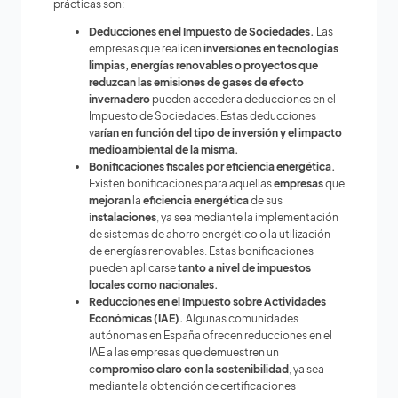
prácticas son:
Deducciones en el Impuesto de Sociedades.
Las
empresas que realicen
inversiones en tecnologías
limpias, energías renovables o proyectos que
reduzcan las emisiones de gases de efecto
invernadero
pueden acceder a deducciones en el
Impuesto de Sociedades. Estas deducciones
v
arían en función del tipo de inversión y el impacto
medioambiental de la misma.
Bonificaciones fiscales por eficiencia energética.
Existen bonificaciones para aquellas
empresas
que
mejoran
la
eficiencia energética
de sus
i
nstalaciones
, ya sea mediante la implementación
de sistemas de ahorro energético o la utilización
de energías renovables. Estas bonificaciones
pueden aplicarse
tanto a nivel de impuestos
locales como nacionales.
Reducciones en el Impuesto sobre Actividades
Económicas (IAE).
Algunas comunidades
autónomas en España ofrecen reducciones en el
IAE a las empresas que demuestren un
c
ompromiso claro con la sostenibilidad
, ya sea
mediante la obtención de certificaciones