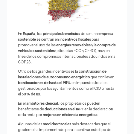
En
España,
los
principales beneficios
de
ser
una
empresa
sostenible
se centran en
incentivos fiscales
para
promover el uso de las
energías renovables
y
la compra de
vehículos sostenibles
(etiquetas ECO y CERO), muy en
línea de los compromisos internacionales adquiridos en la
COP28.
Otro de los grandes incentivos es la
construcción de
instalaciones de autoconsumo energético
que conllevan
bonificaciones de hasta el 95%
en impuestos locales
gestionados por los ayuntamientos como el ICIO o hasta
el
50% de IBI
.
En el
ámbito residencial
, los propietarios pueden
beneficiarse de
deducciones en el IRPF
en la declaración
de la renta por
mejoras en eficiencia energética
.
Algunas de las
medidas fiscales
más destacadas que el
gobierno ha implementado para incentivar este tipo de