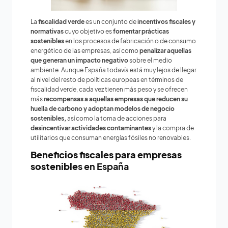
La
fiscalidad verde
es un conjunto de
incentivos fiscales y
normativas
cuyo objetivo es
fomentar prácticas
sostenibles
en los procesos de fabricación o de consumo
energético de las empresas, así como
penalizar aquellas
que generan un impacto negativo
sobre el medio
ambiente. Aunque España todavía está muy lejos de llegar
al nivel del resto de políticas europeas en términos de
fiscalidad verde, cada vez tienen más peso y se ofrecen
más
recompensas a aquellas empresas que reducen su
huella de carbono y adoptan modelos de negocio
sostenibles,
así como la toma de acciones para
desincentivar actividades contaminantes
y la compra de
utilitarios que consuman energías fósiles no renovables.
Beneficios fiscales para empresas
sostenible
s en España