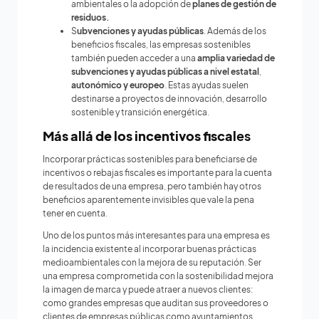
ambientales o la adopción de
planes de gestión de
residuos.
S
ubvenciones y ayudas públicas
. Además de los
beneficios fiscales, las empresas sostenibles
también pueden acceder a una
amplia variedad de
subvenciones y ayudas públicas a nivel estatal
,
autonómico
y
europeo
. Estas ayudas suelen
destinarse a proyectos de innovación, desarrollo
sostenible y transición energética.
Más allá de los incentivos fiscal
es
Incorporar prácticas sostenibles para beneficiarse de
incentivos o rebajas fiscales es importante para la cuenta
de resultados de una empresa, pero también hay otros
beneficios aparentemente invisibles que vale la pena
tener en cuenta.
Uno de los puntos más interesantes para una empresa es
la incidencia existente al incorporar buenas prácticas
medioambientales con la mejora de su reputación. Ser
una empresa comprometida con la sostenibilidad mejora
la imagen de marca y puede atraer a nuevos clientes:
como grandes empresas que auditan sus proveedores o
clientes de empresas públicas como ayuntamientos,