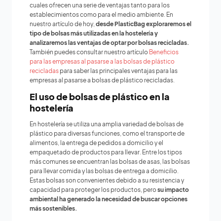
cuales ofrecen una serie de ventajas tanto para los
establecimientos como para el medio ambiente. En
nuestro artículo de hoy,
desde PlasticBag exploraremos el
tipo de bolsas más utilizadas en la hostelería y
analizaremos las ventajas de optar por bolsas recicladas.
También puedes consultar nuestro artículo
Beneficios
para las empresas al pasarse a las bolsas de plástico
recicladas
para saber las principales ventajas para las
empresas al pasarse a bolsas de plástico recicladas.
El uso de bolsas de plástico en la
hostelería
En hostelería se utiliza una amplia variedad de bolsas de
plástico para diversas funciones, como el transporte de
alimentos, la entrega de pedidos a domicilio y el
empaquetado de productos para llevar. Entre los tipos
más comunes se encuentran las bolsas de asas, las bolsas
para llevar comida y las bolsas de entrega a domicilio.
Estas bolsas son convenientes debido a su resistencia y
capacidad para proteger los productos, pero
su impacto
ambiental ha generado la necesidad de buscar opciones
más sostenibles.