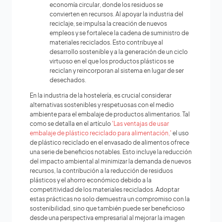
economía circular, donde los residuos se
convierten en recursos. Al apoyar la industria del
reciclaje, se impulsa la creación de nuevos
empleos y se fortalece la cadena de suministro de
materiales reciclados. Esto contribuye al
desarrollo sostenible y a la generación de un ciclo
virtuoso en el que los productos plásticos se
reciclan y reincorporan al sistema en lugar de ser
desechados.
En la industria de la hostelería, es crucial considerar
alternativas sostenibles y respetuosas con el medio
ambiente para el embalaje de productos alimentarios. Tal
como se detalla en el artículo
'Las ventajas de usar
embalaje de plástico reciclado para alimentación,'
el uso
de plástico reciclado en el envasado de alimentos ofrece
una serie de beneficios notables. Esto incluye la reducción
del impacto ambiental al minimizar la demanda de nuevos
recursos, la contribución a la reducción de residuos
plásticos y el ahorro económico debido a la
competitividad de los materiales reciclados. Adoptar
estas prácticas no solo demuestra un compromiso con la
sostenibilidad, sino que también puede ser beneficioso
desde una perspectiva empresarial al mejorar la imagen