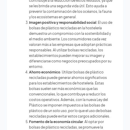
contribuye a la reducción de estos residuos, ya que
se les brinda una segunda vida útil. Esto ayuda a
prevenir la contaminación de los océanos, la fauna
y los ecosistemas en general.
Imagen positiva y responsabilidad social
. El uso de
bolsas de plástico recicladas en la hostelería
demuestra un compromiso con la sostenibilidad y
el medio ambiente. Los consumidores cada vez
valoran más a las empresas que adoptan prácticas
responsables. Al utilizar bolsas recicladas, los
establecimientos pueden mejorar su imagen y
diferenciarse como negocios preocupados por su
entorno.
Ahorro económico
. Utilizar bolsas de plástico
recicladas puede generar ahorros significativos
para los establecimientos de hostelería. Estas
bolsas suelen ser más económicas que las
convencionales, lo que contribuye a reducir los
costos operativos. Además, con la nueva Ley del
Plástico se imponen impuestos a las bolsas de
plástico de un solo uso, por lo que el uso de bolsas
recicladas puede evitar estos cargos adicionales.
Fomento de la economía circular
. Al optar por
bolsas de plástico recicladas, se promueve la