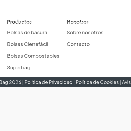
Productos
Nosotros
Bolsas de basura
Bolsas compostables
Bolsas cierre-fác
Bolsas de basura
Sobre nosotros
Bolsas Cierrefácil
Contacto
Bolsas Compostables
Superbag
cBag
2026
|
Política de Privacidad
|
Política de Cookies
|
Avis