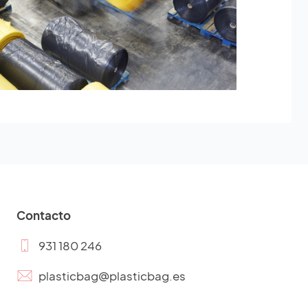
Contacto
931 180 246
plasticbag@plasticbag.es