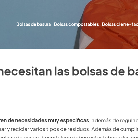
Bolsas de basura
Bolsas compostables
Bolsas cierre-fác
necesitan las bolsas de b
ieren de necesidades muy específicas
, además de regulad
r y reciclar varios tipos de residuos. Además de cumplir
as bolsas de basura hospitalaria deben estar fabricadas 