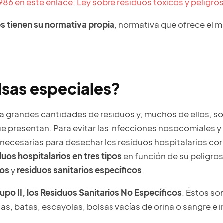
986 en este enlace: Ley sobre residuos tóxicos y peligro
s tienen su normativa propia
, normativa que ofrece el mi
lsas especiales?
ía grandes cantidades de residuos y, muchos de ellos, s
presentan. Para evitar las infecciones nosocomiales y 
 necesarias para desechar los residuos hospitalarios co
duos hospitalarios en tres tipos
en función de su peligros
cos
y
residuos sanitarios específicos
.
upo II, los Residuos Sanitarios No Específicos
. Éstos so
as, batas, escayolas, bolsas vacías de orina o sangre 