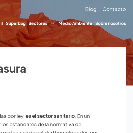
Blog
Contacto
il
Superbag
Sectores
Medio Ambiente
Sobre nosotros
asura
as por ley,
es el sector sanitario
. En un
 los estándares de la normativa del
con materiales de calidad homologados por